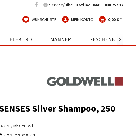
Service/Hilfe |
Hotline: 0441 - 480 757 17
WUNSCHLISTE
MEIN KONTO
0,00 € *
ELEKTRO
MÄNNER
GESCHENKIDEEN

SENSES Silver Shampoo, 250
02871
/ Inhalt:0.25 l
*
/ 27,60 € * / 1 l