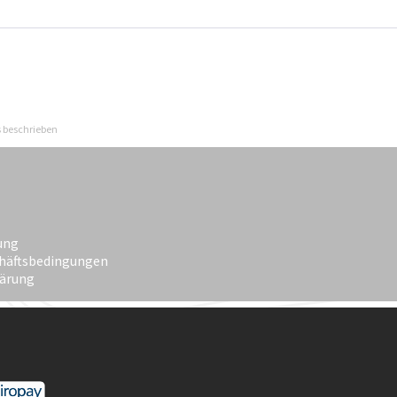
s beschrieben
ung
häftsbedingungen
lärung