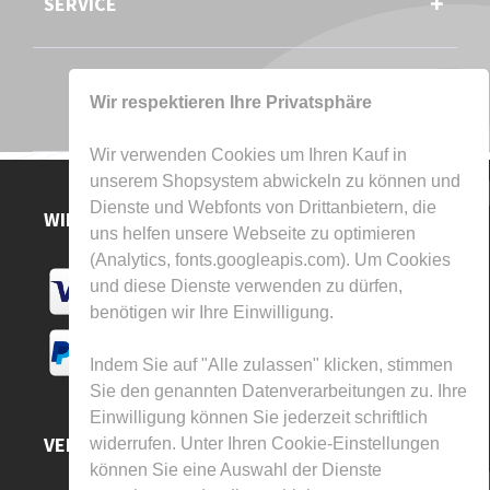
SERVICE
Wir respektieren Ihre Privatsphäre
Wir verwenden Cookies um Ihren Kauf in
unserem Shopsystem abwickeln zu können und
Dienste und Webfonts von Drittanbietern, die
WIR AKZEPTIEREN
uns helfen unsere Webseite zu optimieren
(Analytics, fonts.googleapis.com). Um Cookies
und diese Dienste verwenden zu dürfen,
benötigen wir Ihre Einwilligung.
Indem Sie auf "Alle zulassen" klicken, stimmen
Sie den genannten Datenverarbeitungen zu. Ihre
Einwilligung können Sie jederzeit schriftlich
VERSAND DURCH
widerrufen. Unter Ihren Cookie-Einstellungen
können Sie eine Auswahl der Dienste