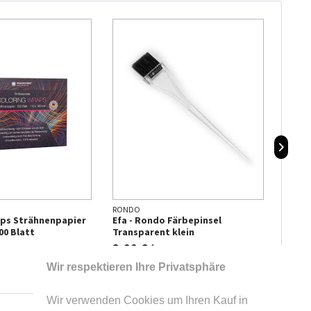
RONDO
GOLDW
aps Strähnenpapier
Efa - Rondo Färbepinsel
Goldw
00 Blatt
Transparent klein
2,90 € *
1,90
Wir respektieren Ihre Privatsphäre
Wir verwenden Cookies um Ihren Kauf in