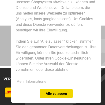
unserem Shopsystem abwickeln zu können und
Dienste und Webfonts von Drittanbietern, die
uns helfen unsere Webseite zu optimieren
(Analytics, fonts.googleapis.com). Um Cookies
und diese Dienste verwenden zu dürfen,
benötigen wir Ihre Einwilligung.
Indem Sie auf "Alle zulassen" klicken, stimmen
Sie den genannten Datenverarbeitungen zu. Ihre
Einwilligung können Sie jederzeit schriftlich
widerrufen. Unter Ihren Cookie-Einstellungen
können Sie eine Auswahl der Dienste
vornehmen, oder diese ablehnen.
VERSAND DURCH
Mehr Informationen
Alle zulassen