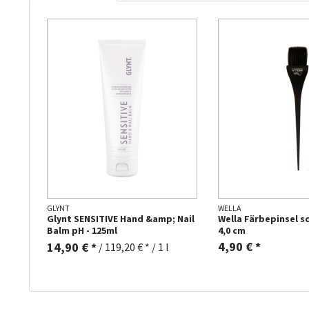
GLYNT
WELLA
Glynt SENSITIVE Hand &amp; Nail
Wella Färbepinsel s
Balm pH - 125ml
4,0 cm
4,90 € *
14,90 € *
/
119,20 € * / 1 l