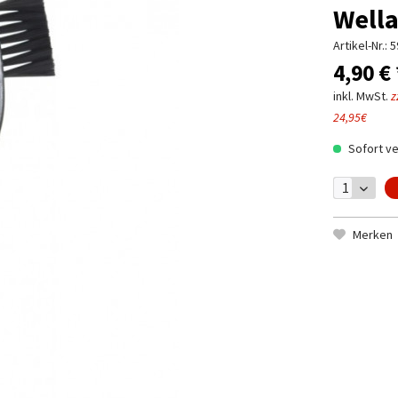
Well
Artikel-Nr.:
5
4,90 € 
inkl. MwSt.
z
24,95€
Sofort ve
Merken