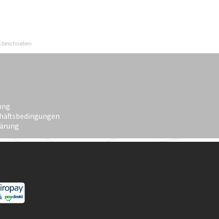
s beschrieben
ung
häftsbedingungen
lärung