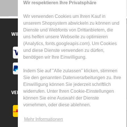
Wir respektieren Ihre Privatsphäre
Wir verwenden Cookies um Ihren Kauf in
unserem Shopsystem abwickeln zu können und
Dienste und Webfonts von Drittanbietern, die
WIR AKZEPTIEREN
uns helfen unsere Webseite zu optimieren
(Analytics, fonts.googleapis.com). Um Cookies
und diese Dienste verwenden zu dürfen,
benötigen wir Ihre Einwilligung.
Indem Sie auf "Alle zulassen" klicken, stimmen
Sie den genannten Datenverarbeitungen zu. Ihre
Einwilligung können Sie jederzeit schriftlich
widerrufen. Unter Ihren Cookie-Einstellungen
VERSAND DURCH
können Sie eine Auswahl der Dienste
vornehmen, oder diese ablehnen.
Mehr Informationen