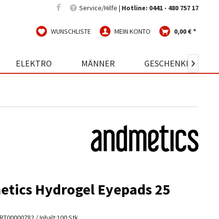
Service/Hilfe |
Hotline: 0441 - 480 757 17
WUNSCHLISTE
MEIN KONTO
0,00 € *
ELEKTRO
MÄNNER
GESCHENKIDEEN

tics Hydrogel Eyepads 25
RT00000782
/ Inhalt:100 Stk.