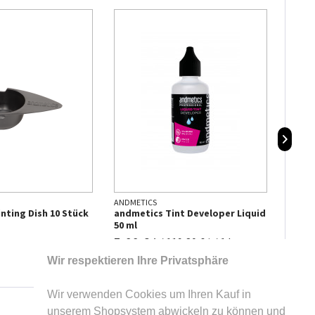
ANDMETICS
ANDME
nting Dish 10 Stück
andmetics Tint Developer Liquid
andm
50 ml
5,99 € *
17,9
/
119,80 € * / 1 l
Wir respektieren Ihre Privatsphäre
Wir verwenden Cookies um Ihren Kauf in
unserem Shopsystem abwickeln zu können und