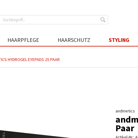
HAARPFLEGE
HAARSCHUTZ
STYLING
ICS HYDROGEL EYEPADS 25 PAAR
andmetics
andme
Paar
Artikel-Nr.:
A