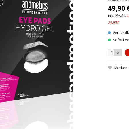
49,90 
inkl. MwSt.
z
24,95€
Versandko
Sofort ve
Merken