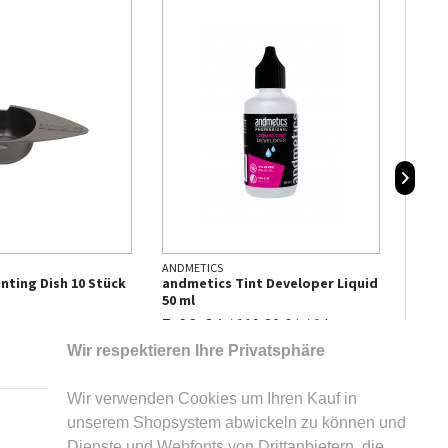
ANDMETICS
ANDME
nting Dish 10 Stück
andmetics Tint Developer Liquid
andm
50 ml
5,99 € *
17,9
/
119,80 € * / 1 l
Wir respektieren Ihre Privatsphäre
Wir verwenden Cookies um Ihren Kauf in
unserem Shopsystem abwickeln zu können und
Dienste und Webfonts von Drittanbietern, die