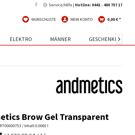
Service/Hilfe |
Hotline: 0441 - 480 757 17
WUNSCHLISTE
MEIN KONTO
0,00 € *
ELEKTRO
MÄNNER
GESCHENKIDEEN

tics Brow Gel Transparent
RT00000753
/ Inhalt:0.0065 l