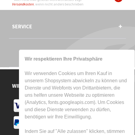
Versandkosten
, wenn nicht anders beschrieben
SERVICE
Wir respektieren Ihre Privatsphäre
Wir verwenden Cookies um Ihren Kauf in
unserem Shopsystem abwickeln zu können und
WIR AKZEPTIEREN
Dienste und Webfonts von Drittanbietern, die
uns helfen unsere Webseite zu optimieren
(Analytics, fonts.googleapis.com). Um Cookies
und diese Dienste verwenden zu dürfen,
benötigen wir Ihre Einwilligung.
Indem Sie auf "Alle zulassen" klicken, stimmen