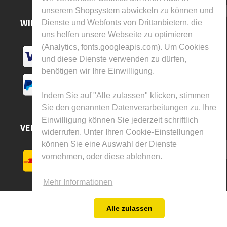
unserem Shopsystem abwickeln zu können und
WIR AKZEPTIEREN
Dienste und Webfonts von Drittanbietern, die
uns helfen unsere Webseite zu optimieren
(Analytics, fonts.googleapis.com). Um Cookies
und diese Dienste verwenden zu dürfen,
benötigen wir Ihre Einwilligung.
Indem Sie auf "Alle zulassen" klicken, stimmen
Sie den genannten Datenverarbeitungen zu. Ihre
Einwilligung können Sie jederzeit schriftlich
VERSAND DURCH
widerrufen. Unter Ihren Cookie-Einstellungen
können Sie eine Auswahl der Dienste
vornehmen, oder diese ablehnen.
Mehr Informationen
Alle zulassen