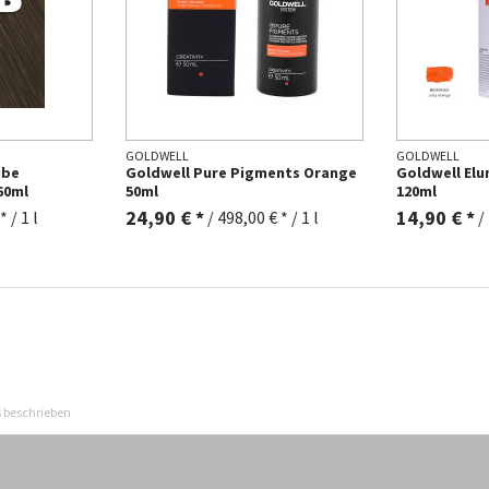
GOLDWELL
GOLDWELL
ube
Goldwell Pure Pigments Orange
Goldwell El
60ml
50ml
120ml
24,90 € *
14,90 € *
 / 1 l
/
498,00 € * / 1 l
/
s beschrieben