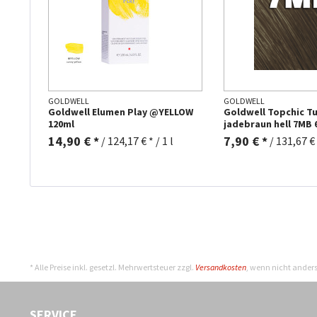
GOLDWELL
GOLDWELL
Goldwell Elumen Play @YELLOW
Goldwell Topchic T
120ml
jadebraun hell 7MB 
14,90 € *
7,90 € *
/
124,17 € * / 1 l
/
131,67 € *
* Alle Preise inkl. gesetzl. Mehrwertsteuer zzgl.
Versandkosten
, wenn nicht ander
SERVICE