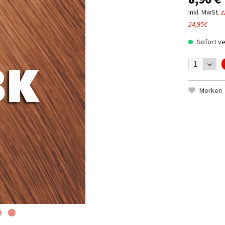
inkl. MwSt.
z
24,95€
Sofort ve
Merken