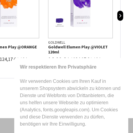
GOLDWELL
GOLDW
umen Play @ORANGE
Goldwell Elumen Play @VIOLET
Goldw
120ml
120ml
14,90 € *
14,9
124,17 € * / 1 l
/
124,17 € * / 1 l
Wir respektieren Ihre Privatsphäre
Wir verwenden Cookies um Ihren Kauf in
unserem Shopsystem abwickeln zu können und
Dienste und Webfonts von Drittanbietern, die
uns helfen unsere Webseite zu optimieren
(Analytics, fonts.googleapis.com). Um Cookies
und diese Dienste verwenden zu dürfen,
benötigen wir Ihre Einwilligung.