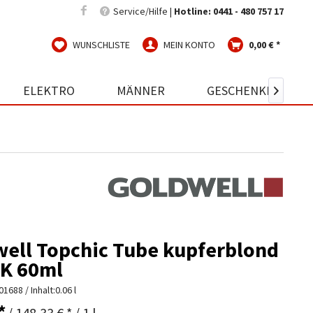
Service/Hilfe |
Hotline: 0441 - 480 757 17
WUNSCHLISTE
MEIN KONTO
0,00 € *
ELEKTRO
MÄNNER
GESCHENKIDEEN

ell Topchic Tube kupferblond
8K 60ml
01688
/ Inhalt:0.06 l
*
/ 148,33 € * / 1 l