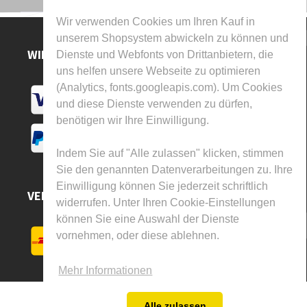
Wir verwenden Cookies um Ihren Kauf in
unserem Shopsystem abwickeln zu können und
WIR AKZEPTIEREN
Dienste und Webfonts von Drittanbietern, die
uns helfen unsere Webseite zu optimieren
(Analytics, fonts.googleapis.com). Um Cookies
und diese Dienste verwenden zu dürfen,
benötigen wir Ihre Einwilligung.
Indem Sie auf "Alle zulassen" klicken, stimmen
Sie den genannten Datenverarbeitungen zu. Ihre
Einwilligung können Sie jederzeit schriftlich
VERSAND DURCH
widerrufen. Unter Ihren Cookie-Einstellungen
können Sie eine Auswahl der Dienste
vornehmen, oder diese ablehnen.
Mehr Informationen
Alle zulassen