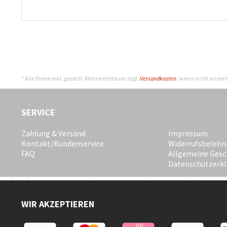
* Alle Preise inkl. gesetzl. Mehrwertsteuer zzgl.
Versandkosten
, wenn nicht ander
SERVICE
Zahlung & Versand
Impressum
Kontakt/Kundenservice
Widerrufsbelehr
FAQ
Allgemeine Gesc
Datenschutzerk
WIR AKZEPTIEREN