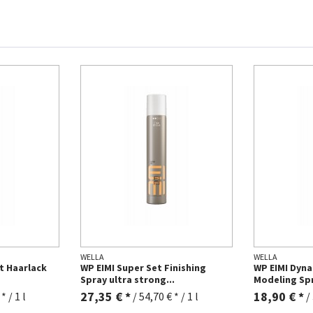
WELLA
WELLA
t Haarlack
WP EIMI Super Set Finishing
WP EIMI Dynam
Spray ultra strong...
Modeling Spr
27,35 € *
18,90 € *
* / 1 l
/
54,70 € * / 1 l
/