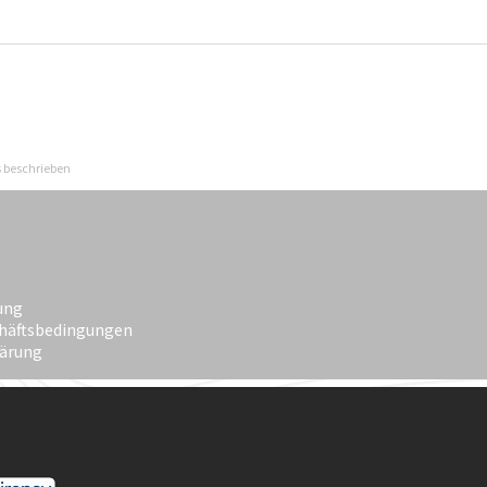
s beschrieben
ung
häftsbedingungen
lärung