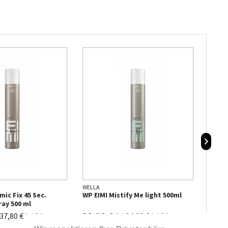
WELLA
GOLDW
ic Fix 45 Sec.
WP EIMI Mistify Me light 500ml
Goldw
ay 500 ml
400 m
32,30 € *
8,90
37,80 € * / 1 l
/
64,60 € * / 1 l