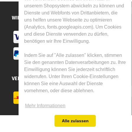
unserem Shopsystem abwickeln zu können und
Dienste und Webfonts von Drittanbietern, die
WIR AKZEPTIEREN
uns helfen unsere Webseite zu optimieren
(Analytics, fonts.googleapis.com). Um Cookies
und diese Dienste verwenden zu dürfen,
benötigen wir Ihre Einwilligung.
Indem Sie auf "Alle zulassen" klicken, stimmen
Sie den genannten Datenverarbeitungen zu. Ihre
Einwilligung können Sie jederzeit schriftlich
widerrufen. Unter Ihren Cookie-Einstellungen
VERSAND DURCH
können Sie eine Auswahl der Dienste
vornehmen, oder diese ablehnen.
Mehr Informationen
Alle zulassen