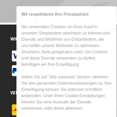
Wir respektieren Ihre Privatsphäre
Wir verwenden Cookies um Ihren Kauf in
unserem Shopsystem abwickeln zu können und
WIR AKZEPTIEREN
Dienste und Webfonts von Drittanbietern, die
uns helfen unsere Webseite zu optimieren
(Analytics, fonts.googleapis.com). Um Cookies
und diese Dienste verwenden zu dürfen,
benötigen wir Ihre Einwilligung.
Indem Sie auf "Alle zulassen" klicken, stimmen
Sie den genannten Datenverarbeitungen zu. Ihre
Einwilligung können Sie jederzeit schriftlich
VERSAND DURCH
widerrufen. Unter Ihren Cookie-Einstellungen
können Sie eine Auswahl der Dienste
vornehmen, oder diese ablehnen.