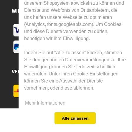
unserem Shopsystem abwickeln zu können und
WIR AKZEPTIEREN
Dienste und Webfonts von Drittanbietern, die
uns helfen unsere Webseite zu optimieren
(Analytics, fonts.googleapis.com). Um Cookies
und diese Dienste verwenden zu dürfen,
benötigen wir Ihre Einwilligung.
Indem Sie auf "Alle zulassen" klicken, stimmen
Sie den genannten Datenverarbeitungen zu. Ihre
Einwilligung können Sie jederzeit schriftlich
VERSAND DURCH
widerrufen. Unter Ihren Cookie-Einstellungen
können Sie eine Auswahl der Dienste
vornehmen, oder diese ablehnen.
Mehr Informationen
Alle zulassen