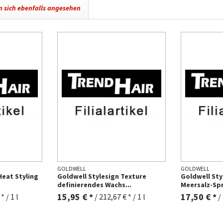
 sich ebenfalls angesehen
GOLDWELL
GOLDWELL
Heat Styling
Goldwell Stylesign Texture
Goldwell Sty
definierendes Wachs...
Meersalz-Spr
15,95 € *
17,50 € *
* / 1 l
/
212,67 € * / 1 l
/