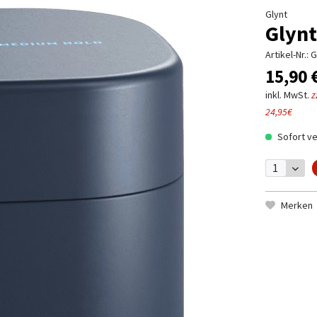
Glynt
Glynt
Artikel-Nr.:
G
15,90 
inkl. MwSt.
z
24,95€
Sofort ve
Merken