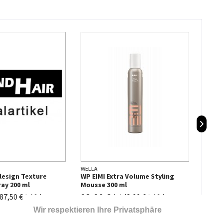
WELLA
WELLA
lesign Texture
WP EIMI Extra Volume Styling
WP EI
ay 200 ml
Mousse 300 ml
250 m
12,90 € *
15,9
87,50 € * / 1 l
/
43,00 € * / 1 l
Wir respektieren Ihre Privatsphäre