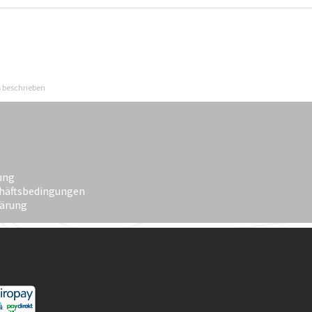
s beschrieben
ung
häftsbedingungen
lärung