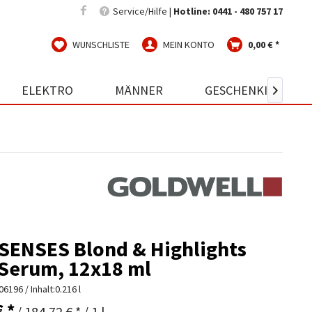
Service/Hilfe |
Hotline: 0441 - 480 757 17
WUNSCHLISTE
MEIN KONTO
0,00 € *
ELEKTRO
MÄNNER
GESCHENKIDEEN

SENSES Blond & Highlights
Serum, 12x18 ml
06196
/ Inhalt:0.216 l
€ *
/ 184,72 € * / 1 l