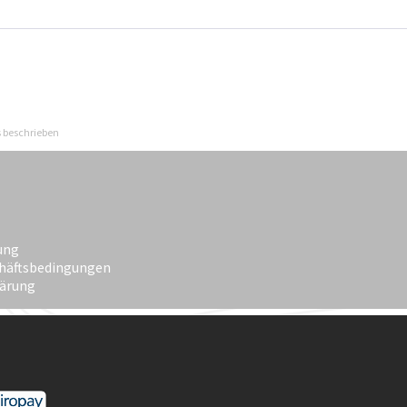
s beschrieben
ung
häftsbedingungen
lärung