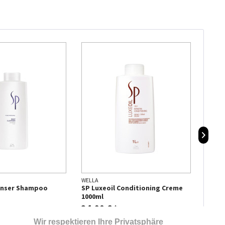
WELLA
GOLDW
anser Shampoo
SP Luxeoil Conditioning Creme
DUALS
1000ml
sek. 
34,90 € *
18,9
Wir respektieren Ihre Privatsphäre