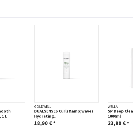
GOLDWELL
WELLA
mooth
DUALSENSES Curls&amp;waves
SP Deep Cle
 1 L
Hydrating...
1000ml
18,90 € *
23,90 € *