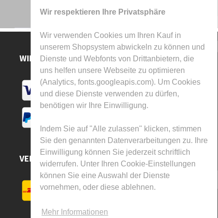
Wir respektieren Ihre Privatsphäre
Wir verwenden Cookies um Ihren Kauf in
unserem Shopsystem abwickeln zu können und
WIR AKZEPTIEREN
Dienste und Webfonts von Drittanbietern, die
uns helfen unsere Webseite zu optimieren
(Analytics, fonts.googleapis.com). Um Cookies
und diese Dienste verwenden zu dürfen,
benötigen wir Ihre Einwilligung.
Indem Sie auf "Alle zulassen" klicken, stimmen
Sie den genannten Datenverarbeitungen zu. Ihre
Einwilligung können Sie jederzeit schriftlich
VERSAND DURCH
widerrufen. Unter Ihren Cookie-Einstellungen
können Sie eine Auswahl der Dienste
vornehmen, oder diese ablehnen.
Mehr Informationen