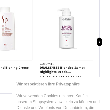
GOLDWELL
WELLA
onditioning Creme
DUALSENSES Blondes &amp;
SP Lu
Highlights 60 sek....
400ml
18,90 € *
19,9
/
37,80 € * / 1 l
Wir respektieren Ihre Privatsphäre
Wir verwenden Cookies um Ihren Kauf in
unserem Shopsystem abwickeln zu können und
Dienste und Webfonts von Drittanbietern, die