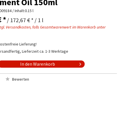
ment Oil 150ml
009184
/ Inhalt:0.15 l
€ *
/ 172,67 € * / 1 l
zgl. Versandkosten, falls Gesamtwarenwert im Warenkorb unter
stenfreie Lieferung!
rsandfertig, Lieferzeit ca. 1-3 Werktage
In den
Warenkorb
Bewerten