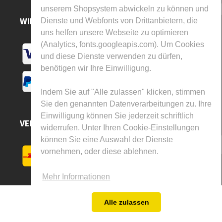
unserem Shopsystem abwickeln zu können und
WIR AKZEPTIEREN
Dienste und Webfonts von Drittanbietern, die
uns helfen unsere Webseite zu optimieren
(Analytics, fonts.googleapis.com). Um Cookies
und diese Dienste verwenden zu dürfen,
benötigen wir Ihre Einwilligung.
Indem Sie auf "Alle zulassen" klicken, stimmen
Sie den genannten Datenverarbeitungen zu. Ihre
Einwilligung können Sie jederzeit schriftlich
VERSAND DURCH
widerrufen. Unter Ihren Cookie-Einstellungen
können Sie eine Auswahl der Dienste
vornehmen, oder diese ablehnen.
Mehr Informationen
Alle zulassen