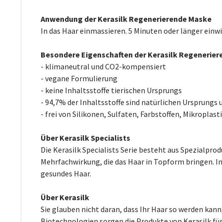
Anwendung der Kerasilk Regenerierende Maske
In das Haar einmassieren. 5 Minuten oder länger einwi
Besondere Eigenschaften der Kerasilk Regenerie
- klimaneutral und CO2-kompensiert
- vegane Formulierung
- keine Inhaltsstoffe tierischen Ursprungs
- 94,7% der Inhaltsstoffe sind natürlichen Ursprungs
- frei von Silikonen, Sulfaten, Farbstoffen, Mikroplast
Über Kerasilk Specialists
Die Kerasilk Specialists Serie besteht aus Spezialpr
Mehrfachwirkung, die das Haar in Topform bringen. I
gesundes Haar.
Über Kerasilk
Sie glauben nicht daran, dass Ihr Haar so werden kan
Biotechnologien sorgen die Produkte von Kerasilk für 