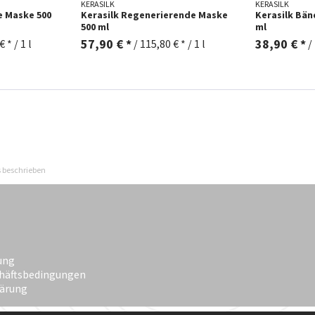
KERASILK
KERASILK
e Maske 500
Kerasilk Regenerierende Maske
Kerasilk Bä
500 ml
ml
57,90 € *
38,90 € *
 * / 1 l
/
115,80 € * / 1 l
/
s beschrieben
ung
häftsbedingungen
lärung