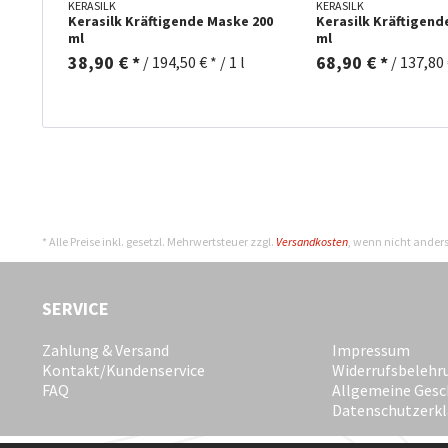
KERASILK
KERASILK
Kerasilk Kräftigende Maske 200
Kerasilk Kräftigend
ml
ml
38,90 € *
68,90 € *
/
194,50 € * / 1 l
/
137,80 €
* Alle Preise inkl. gesetzl. Mehrwertsteuer zzgl.
Versandkosten
, wenn nicht ander
SERVICE
Zahlung & Versand
Impressum
Kontakt/Kundenservice
Widerrufsbelehr
FAQ
Allgemeine Gesc
Datenschutzerk