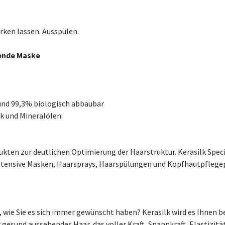
rken lassen. Ausspülen.
rende Maske
 und 99,3% biologisch abbaubar
ik und Mineralölen.
odukten zur deutlichen Optimierung der Haarstruktur. Kerasilk Spe
ntensive Masken, Haarsprays, Haarspülungen und Kopfhautpflegep
n, wie Sie es sich immer gewünscht haben? Kerasilk wird es Ihnen 
gesund aussehendes Haar, das voller Kraft, Spannkraft, Elastizität