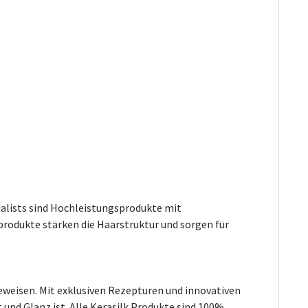
cialists sind Hochleistungsprodukte mit
rodukte stärken die Haarstruktur und sorgen für
beweisen. Mit exklusiven Rezepturen und innovativen
 und Glanz ist. Alle Kerasilk Produkte sind 100%