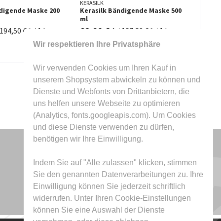
KERASILK
KERASI
ndigende Maske 200
Kerasilk Bändigende Maske 500
Keras
ml
75 ml
68,90 € *
27,9
194,50 € * / 1 l
/
137,80 € * / 1 l
Wir respektieren Ihre Privatsphäre
Wir verwenden Cookies um Ihren Kauf in
unserem Shopsystem abwickeln zu können und
Dienste und Webfonts von Drittanbietern, die
uns helfen unsere Webseite zu optimieren
(Analytics, fonts.googleapis.com). Um Cookies
und diese Dienste verwenden zu dürfen,
benötigen wir Ihre Einwilligung.
Indem Sie auf "Alle zulassen" klicken, stimmen
Sie den genannten Datenverarbeitungen zu. Ihre
Einwilligung können Sie jederzeit schriftlich
widerrufen. Unter Ihren Cookie-Einstellungen
können Sie eine Auswahl der Dienste