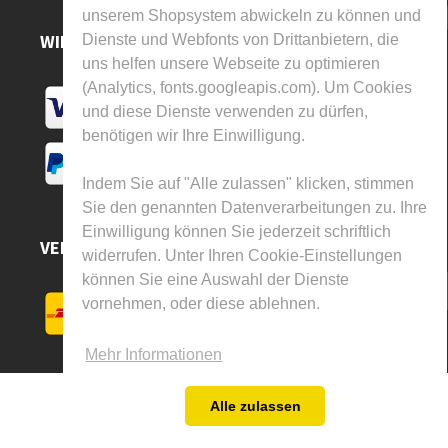
unserem Shopsystem abwickeln zu können und
WIR AKZEPTIEREN
Dienste und Webfonts von Drittanbietern, die
uns helfen unsere Webseite zu optimieren
(Analytics, fonts.googleapis.com). Um Cookies
und diese Dienste verwenden zu dürfen,
benötigen wir Ihre Einwilligung.
Indem Sie auf "Alle zulassen" klicken, stimmen
Sie den genannten Datenverarbeitungen zu. Ihre
Einwilligung können Sie jederzeit schriftlich
VERSAND DURCH
widerrufen. Unter Ihren Cookie-Einstellungen
können Sie eine Auswahl der Dienste
vornehmen, oder diese ablehnen.
Mehr Informationen
Alle zulassen