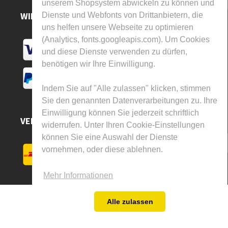
unserem Shopsystem abwickeln zu können und
WIR AKZEPTIEREN
Dienste und Webfonts von Drittanbietern, die
uns helfen unsere Webseite zu optimieren
(Analytics, fonts.googleapis.com). Um Cookies
und diese Dienste verwenden zu dürfen,
benötigen wir Ihre Einwilligung.
Indem Sie auf "Alle zulassen" klicken, stimmen
Sie den genannten Datenverarbeitungen zu. Ihre
Einwilligung können Sie jederzeit schriftlich
VERSAND DURCH
widerrufen. Unter Ihren Cookie-Einstellungen
können Sie eine Auswahl der Dienste
vornehmen, oder diese ablehnen.
Mehr Informationen
Alle zulassen