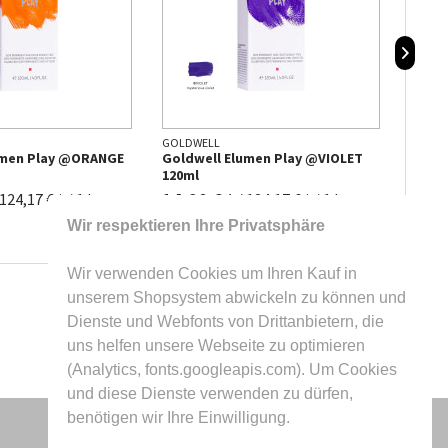
GOLDWELL
GOLDW
umen Play @ORANGE
Goldwell Elumen Play @VIOLET
Goldw
120ml
120ml
14,90 € *
14,9
124,17 € * / 1 l
/
124,17 € * / 1 l
Wir respektieren Ihre Privatsphäre
Wir verwenden Cookies um Ihren Kauf in
unserem Shopsystem abwickeln zu können und
Dienste und Webfonts von Drittanbietern, die
uns helfen unsere Webseite zu optimieren
(Analytics, fonts.googleapis.com). Um Cookies
und diese Dienste verwenden zu dürfen,
benötigen wir Ihre Einwilligung.