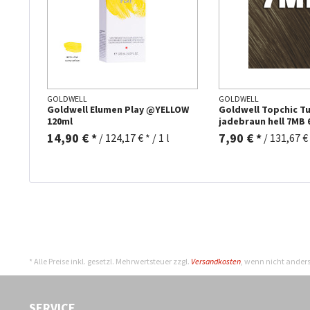
GOLDWELL
GOLDWELL
Goldwell Elumen Play @YELLOW
Goldwell Topchic T
120ml
jadebraun hell 7MB 
14,90 € *
7,90 € *
/
124,17 € * / 1 l
/
131,67 € *
* Alle Preise inkl. gesetzl. Mehrwertsteuer zzgl.
Versandkosten
, wenn nicht ander
SERVICE