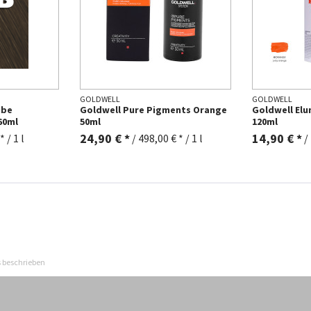
GOLDWELL
GOLDWELL
ube
Goldwell Pure Pigments Orange
Goldwell El
60ml
50ml
120ml
24,90 € *
14,90 € *
 / 1 l
/
498,00 € * / 1 l
/
s beschrieben