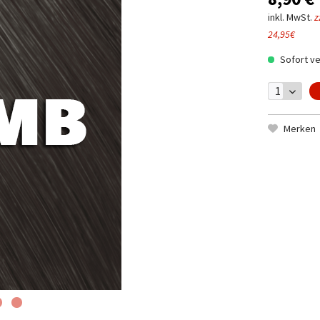
inkl. MwSt.
z
24,95€
Sofort ve
Merken