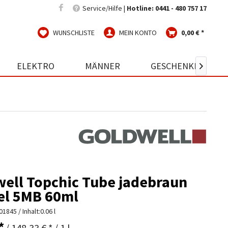
Service/Hilfe |
Hotline: 0441 - 480 757 17
WUNSCHLISTE
MEIN KONTO
0,00 € *
ELEKTRO
MÄNNER
GESCHENKIDEEN

ell Topchic Tube jadebraun
el 5MB 60ml
01845
/ Inhalt:0.06 l
*
/ 148,33 € * / 1 l